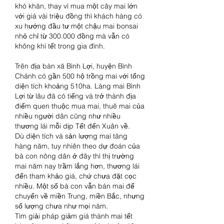
khó khăn, thay vì mua một cây mai lớn 
với giá vài triệu đồng thì khách hàng có 
xu hướng đầu tư một chậu mai bonsai 
nhỏ chỉ từ 300.000 đồng mà vẫn có 
không khí tết trong gia đình.
Trên địa bàn xã Bình Lợi, huyện Bình 
Chánh có gần 500 hộ trồng mai với tổng 
diện tích khoảng 510ha. Làng mai Bình 
Lợi từ lâu đã có tiếng và trở thành địa 
điểm quen thuộc mua mai, thuê mai của 
nhiều người dân cũng như nhiều 
thương lái mỗi dịp Tết đến Xuân về.
Dù diện tích và sản lượng mai tăng 
hàng năm, tuy nhiên theo dự đoán của 
bà con nông dân ở đây thì thị trường 
mai năm nay trầm lắng hơn, thương lái 
đến tham khảo giá, chứ chưa đặt cọc 
nhiều. Một số bà con vẫn bán mai để 
chuyển về miền Trung, miền Bắc, nhưng 
số lượng chưa như mọi năm.
Tìm giải pháp giảm giá thành mai tết