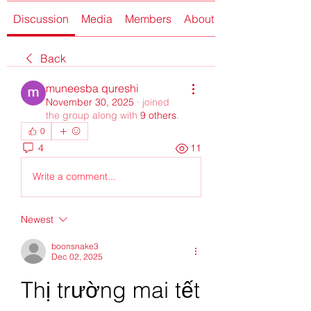
Discussion
Media
Members
About
Back
muneesba qureshi
November 30, 2025
·
joined
the group along with
9 others
.
0
4
11
Write a comment...
Newest
boonsnake3
Dec 02, 2025
Thị trường mai tết 