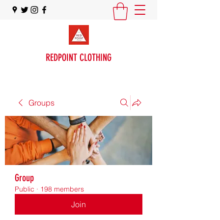
REDPOINT CLOTHING
Groups
Group
Public
·
198 members
Join