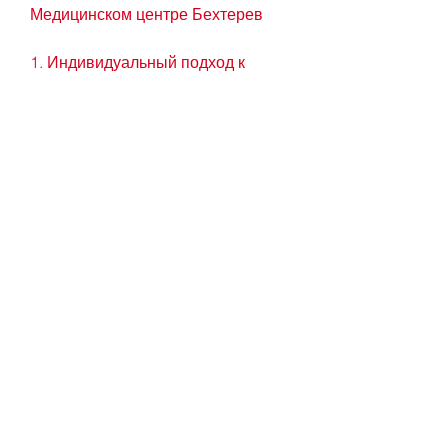
Медицинском центре Бехтерев
1. Индивидуальный подход к 
каждому пациенту. Врачи центра 
выбирают программу лечения 
исходя из индивидуальных 
потребностей и стадии 
заболевания каждого пациента.
2. Тщательная диагностика и 
оценка степени зависимости. Это 
позволяет выбрать наиболее 
эффективную программу лечения 
и повышает шансы на полное 
излечение.
3. Квалифицированные 
специалисты. Врачи-наркологи и 
психологи центра имеют высокую 