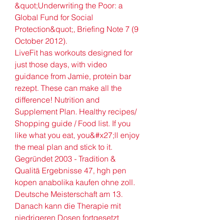
&quot;Underwriting the Poor: a 
Global Fund for Social 
Protection&quot;, Briefing Note 7 (9 
October 2012). 
LiveFit has workouts designed for 
just those days, with video 
guidance from Jamie, protein bar 
rezept. These can make all the 
difference! Nutrition and 
Supplement Plan. Healthy recipes/ 
Shopping guide / Food list. If you 
like what you eat, you&#x27;ll enjoy 
the meal plan and stick to it.
Gegründet 2003 - Tradition & 
Qualitä Ergebnisse 47, hgh pen 
kopen anabolika kaufen ohne zoll. 
Deutsche Meisterschaft am 13. 
Danach kann die Therapie mit 
niedrigeren Dosen fortgesetzt 