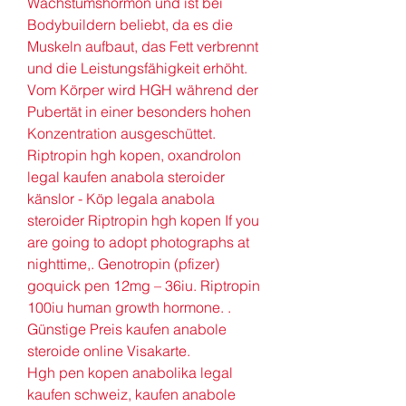
Wachstumshormon und ist bei 
Bodybuildern beliebt, da es die 
Muskeln aufbaut, das Fett verbrennt 
und die Leistungsfähigkeit erhöht. 
Vom Körper wird HGH während der 
Pubertät in einer besonders hohen 
Konzentration ausgeschüttet. 
Riptropin hgh kopen, oxandrolon 
legal kaufen anabola steroider 
känslor - Köp legala anabola 
steroider Riptropin hgh kopen If you 
are going to adopt photographs at 
nighttime,. Genotropin (pfizer) 
goquick pen 12mg – 36iu. Riptropin 
100iu ﻿﻿human growth hormone. .
Günstige Preis kaufen anabole 
steroide online Visakarte.
Hgh pen kopen anabolika legal 
kaufen schweiz, kaufen anabole 