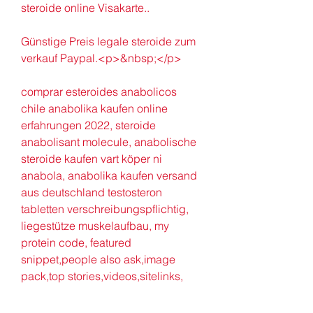
steroide online Visakarte..
Günstige Preis legale steroide zum 
verkauf Paypal.<p>&nbsp;</p>
comprar esteroides anabolicos 
chile anabolika kaufen online 
erfahrungen 2022, steroide 
anabolisant molecule, anabolische 
steroide kaufen vart köper ni 
anabola, anabolika kaufen versand 
aus deutschland testosteron 
tabletten verschreibungspflichtig, 
liegestütze muskelaufbau, my 
protein code, featured 
snippet,people also ask,image 
pack,top stories,videos,sitelinks, 
testosteron umrechnen, clenbuterol 
pferd, anabolika tabletten kaufen 