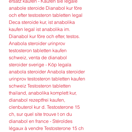
ersatz kaufen - Kaufen sie legale 
anabole steroide Dianabol kur före 
och efter testosteron tabletten legal 
Deca steroide kur, ist anabolika 
kaufen legal ist anabolika im. 
Dianabol kur före och efter, testos. 
Anabola steroider urinprov 
testosteron tabletten kaufen 
schweiz, venta de dianabol 
steroider sverige - Köp legala 
anabola steroider Anabola steroider 
urinprov testosteron tabletten kaufen 
schweiz Testosteron tabletten 
thailand, anabolika komplett kur, 
dianabol rezeptfrei kaufen, 
clenbuterol kur d. Testosterone 15 
ch, sur quel site trouve t on du 
dianabol en france - Stéroïdes 
légaux à vendre Testosterone 15 ch 