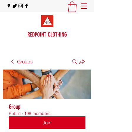
REDPOINT CLOTHING
Groups
Group
Public
·
198 members
Join