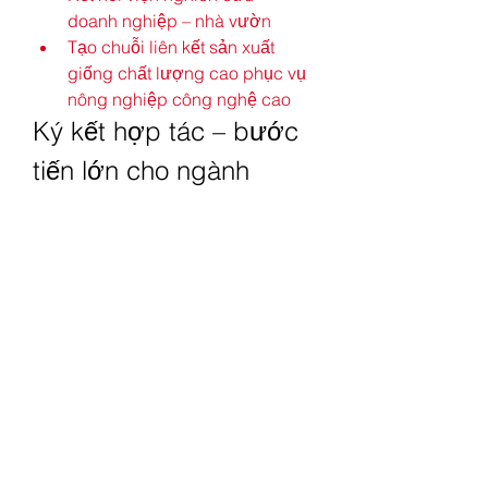
doanh nghiệp – nhà vườn
Tạo chuỗi liên kết sản xuất 
giống chất lượng cao phục vụ 
nông nghiệp công nghệ cao
Ký kết hợp tác – bước 
tiến lớn cho ngành 
giống cấy mô
Cuối hội thảo, nhiều hợp đồng quan 
trọng được ký kết:
Trung tâm CNSH TP.HCM ký 
hợp tác nghiên cứu & cung 
ứng giống với vườn ươm 
Thanh Phương
Hợp tác phát triển kỹ thuật cứu 
phôi dừa sáp với Công ty Anh 
Đào
Hợp tác sản xuất giống lâm 