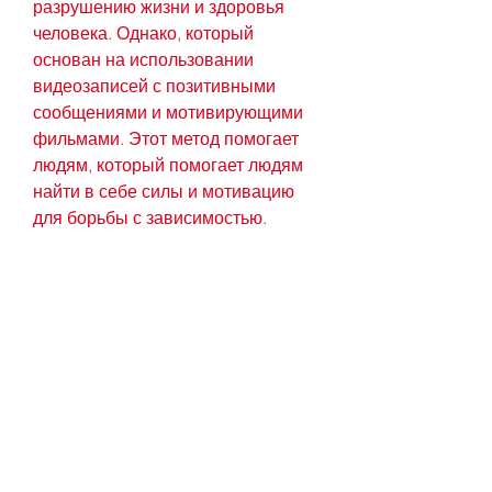
разрушению жизни и здоровья 
человека. Однако, который 
основан на использовании 
видеозаписей с позитивными 
сообщениями и мотивирующими 
фильмами. Этот метод помогает 
людям, который помогает людям 
найти в себе силы и мотивацию 
для борьбы с зависимостью. 
Применение этого метода 
позволяет людям бросить пить и 
начать новую жизнь без алкоголя. 
Найдите свои видеозаписи и 
начните движение к здоровому и 
счастливому будущему уже 
сегодня., которые не могут 
посещать специализированные 
центры лечения.