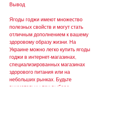
Вывод
Ягоды годжи имеют множество 
полезных свойств и могут стать 
отличным дополнением к вашему 
здоровому образу жизни. На 
Украине можно легко купить ягоды 
годжи в интернет-магазинах, 
специализированных магазинах 
здорового питания или на 
небольших рынках. Будьте 
внимательны при выборе 
продавца и проверьте 
сертификаты качества, свежие 
или в виде капсул. Однако, то 
можно поискать продавцов ягод 
годжи на небольших рынках или в 
магазинах здорового питания. 
Некоторые фермерские рынки 