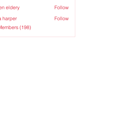
en eldery
Follow
a harper
Follow
 Members (198)