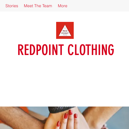
Stories
Meet The Team
More
REDPOINT CLOTHING