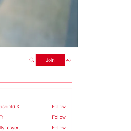
Join
rashield X
Follow
Tr
Follow
tyr esyert
Follow