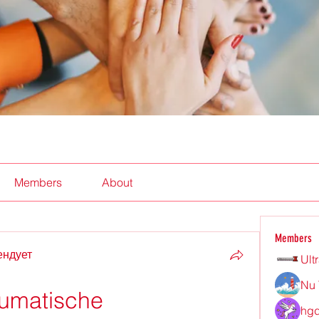
Members
About
Members
ендует
Ult
Nu 
umatische 
hgd