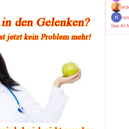
eld
nyl
See All