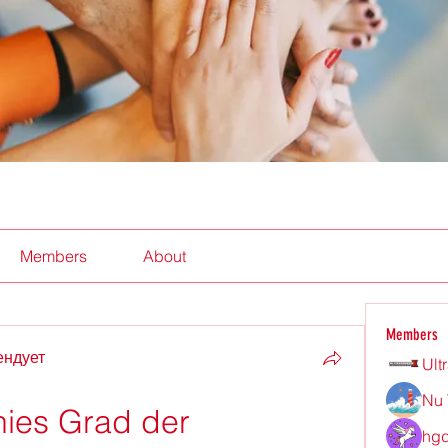
Members
About
Members
ендует
Ult
Nu 
ies Grad der 
hgd