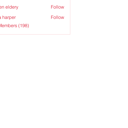
en eldery
Follow
a harper
Follow
 Members (198)