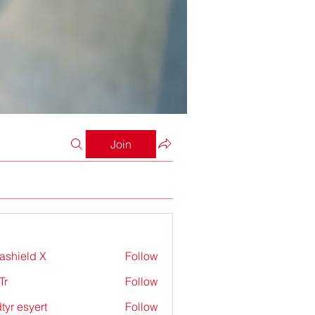
Join
rashield X
Follow
Tr
Follow
tyr esyert
Follow