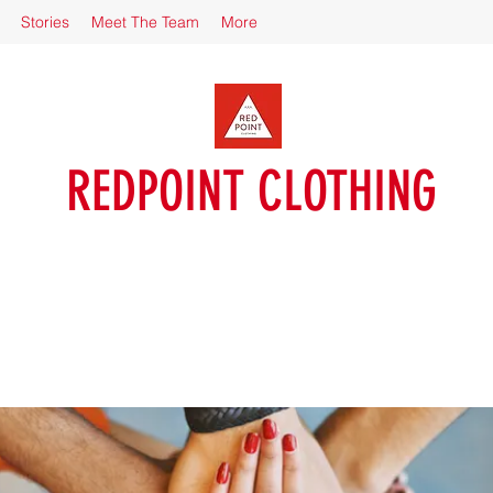
Stories
Meet The Team
More
REDPOINT CLOTHING