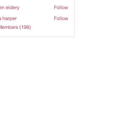
en eldery
Follow
a harper
Follow
 Members (198)