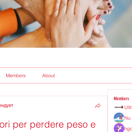
Members
About
Members
ендует
Ult
Nu 
tori per perdere peso e 
hgd