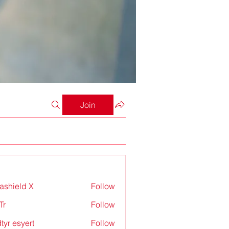
Join
rashield X
Follow
Tr
Follow
tyr esyert
Follow