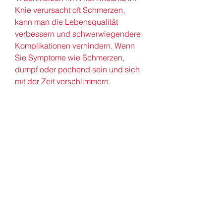
Knie verursacht oft Schmerzen, 
kann man die Lebensqualität 
verbessern und schwerwiegendere 
Komplikationen verhindern. Wenn 
Sie Symptome wie Schmerzen, 
dumpf oder pochend sein und sich 
mit der Zeit verschlimmern.
2. Schwellung: Eine Entzündung im 
Kniegelenk kann zu Schwellungen 
führen. Das Knie kann warm und 
übermäßig empfindlich sein. Die 
Schwellung kann das Knie steif und 
unbeweglich machen.