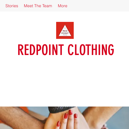
Stories
Meet The Team
More
REDPOINT CLOTHING