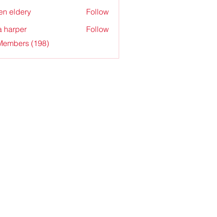
en eldery
Follow
a harper
Follow
 Members (198)