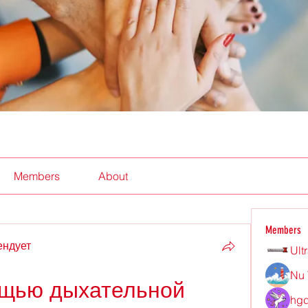
Members
About
Members
ендует
Ult
Nu 
щью дыхательной 
hgd