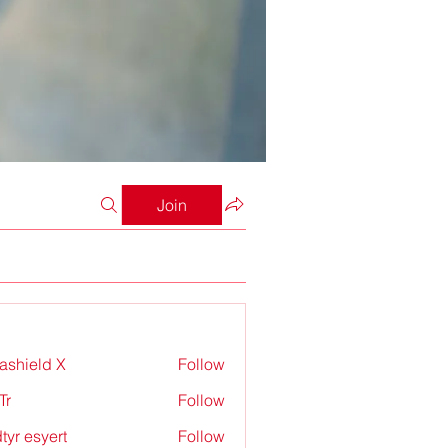
Join
rashield X
Follow
Tr
Follow
tyr esyert
Follow