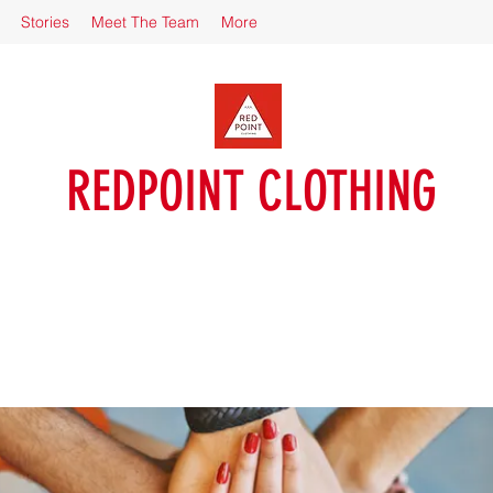
Stories
Meet The Team
More
REDPOINT CLOTHING