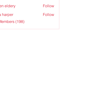
en eldery
Follow
a harper
Follow
 Members (198)