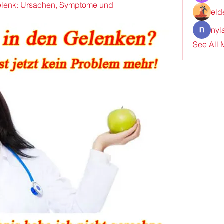
elenk: Ursachen, Symptome und 
eld
nyl
See All