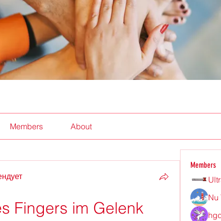
Members
About
Members
ендует
Ult
Nu 
s Fingers im Gelenk
hgd