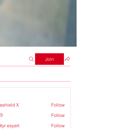
Join
rashield X
Follow
Tr
Follow
tyr esyert
Follow