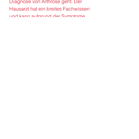
Diagnose von Arthrose geht. Der 
Hausarzt hat ein breites Fachwissen 
und kann aufgrund der Symptome 
und einer körperlichen 
Untersuchung eine vorläufige 
Diagnose stellen. Er wird in der 
Regel auch eine Anamnese 
durchführen, um Informationen über 
mögliche Risikofaktoren und 
Vorerkrankungen zu sammeln.
Der Orthopäde
Bei Verdacht auf Arthrose wird der 
Hausarzt in der Regel eine 
Überweisung zum Orthopäden 
empfehlen. Der Orthopäde ist ein 
Facharzt für Erkrankungen des 
Bewegungsapparates und hat 