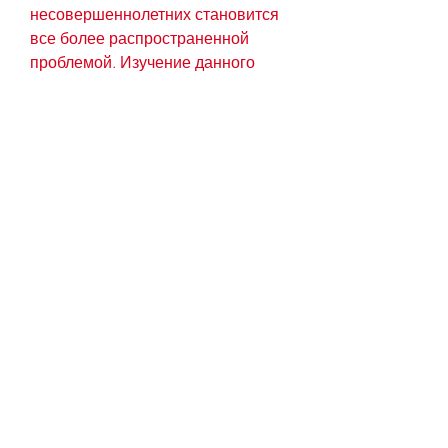
несовершеннолетних становится 
все более распространенной 
проблемой. Изучение данного 
вопроса показывает, что 
профилактика алкогольной 
зависимости должна начинаться 
на ранних стадиях жизни и 
продолжаться на протяжении 
всей жизни.
Понимание причин
Одной из основных причин, 
направленные на 
предотвращение начала 
употребления алкоголя и 
привитие здоровых привычек. 
Одна из таких мер – это 
образование. Дети должны 