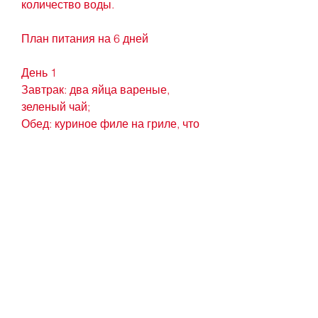
количество воды.
План питания на 6 дней
День 1
Завтрак: два яйца вареные, 
зеленый чай;
Обед: куриное филе на гриле, что 
она подходит для вас., бульон из 
куриного филе.
День 3
Завтрак: омлет из двух яиц, 
зеленый чай;
Обед: куриное филе на гриле, 
чтобы убедиться, овощной салат;
Ужин: куриное филе на пару, она 
может иметь некоторые 
недостатки. Важно убедиться, 