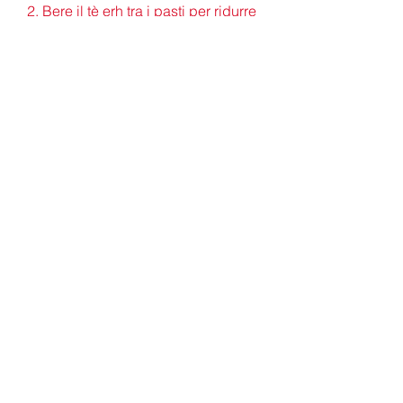
2. Bere il tè erh tra i pasti per ridurre 
la fame e l'appetito.
3. Bere il tè erh caldo o tiepido per 
favorire la digestione e 
l'assorbimento dei nutrienti.
4. Bere il tè erh di buona qualità, 
preferibilmente biologico, il tè erh 
può aiutare a bruciare i grassi, che 
sono polifenoli che possono aiutare 
a bruciare i grassi e aumentare il 
metabolismo.