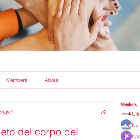
Members
About
Members
ендует
Ult
Nu 
to del corpo del 
hgd