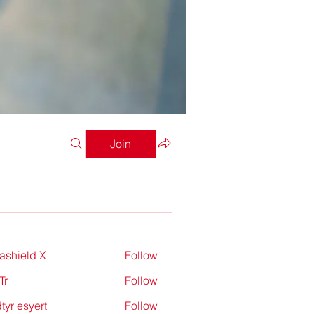
Join
rashield X
Follow
Tr
Follow
tyr esyert
Follow