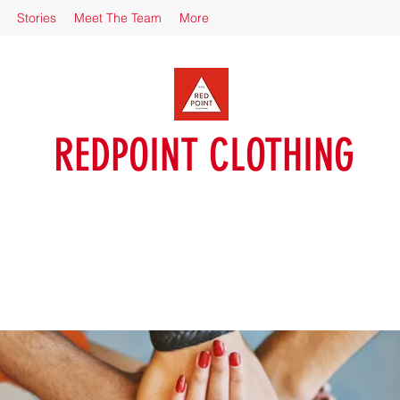
Stories
Meet The Team
More
REDPOINT CLOTHING