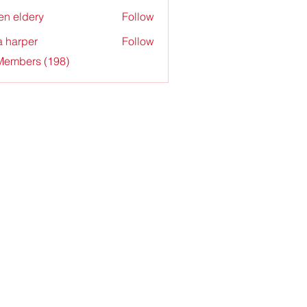
en eldery
Follow
a harper
Follow
 Members (198)