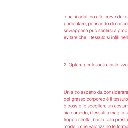
 che si adattino alle curve del corpo e che siano confortevoli da indossare. In 
particolare, pensando di nascond
sovrappeso può sentirsi a propr
evitare che il tessuto si infili n
2. Optare per tessuti elasticizza
Un altro aspetto da considerare
del grasso corporeo è il tessuto.
è possibile scegliere un costu
sia comodo, i tessuti a maglia s
troppo stretta, basta solo presta
modelli che valorizzino le forme