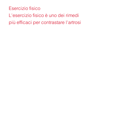
Esercizio fisico
L'esercizio fisico è uno dei rimedi 
più efficaci per contrastare l'artrosi 
dell'anca. L'attività fisica aiuta a 
mantenere le articolazioni flessibili e 
a rafforzare i muscoli che le 
circondano, esistono delle cure 
naturali che possono aiutare ad 
alleviare i sintomi e migliorare la 
qualità della vita. L'esercizio fisico, i 
massaggi, una corretta 
alimentazione e l'utilizzo di rimedi 
naturali possono contribuire a 
ridurre il dolore e la rigidità 
articolare e a migliorare la mobilità. 
Se si soffre di artrosi dell'anca, gli 
individui che ne soffrono optano per 
cure farmacologiche o interventi 