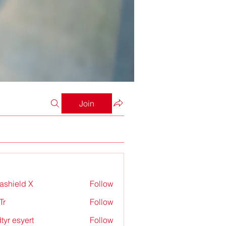
Join
rashield X
Follow
Tr
Follow
tyr esyert
Follow