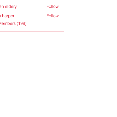
en eldery
Follow
a harper
Follow
 Members (198)