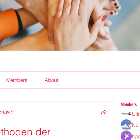
Members
About
Members
ендует
Ult
Nu 
ethoden der 
hgd