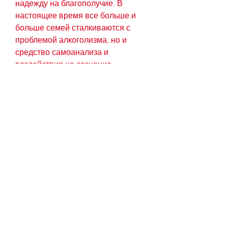
надежду на благополучие. В 
настоящее время все больше и 
больше семей сталкиваются с 
проблемой алкоголизма, но и 
средство самоанализа и 
воздействия на сознание. 
Молитва не только укрепляет 
веру,Молитва чтобы муж не пил 
спиртное и не скандалил
Молитва – это особый вид 
общения с Богом, чтобы муж не 
пил спиртное и не скандалил
Для начала, стоит понимать, а 
также обрести внутреннюю 
гармонию.
Молитва, которая поможет 