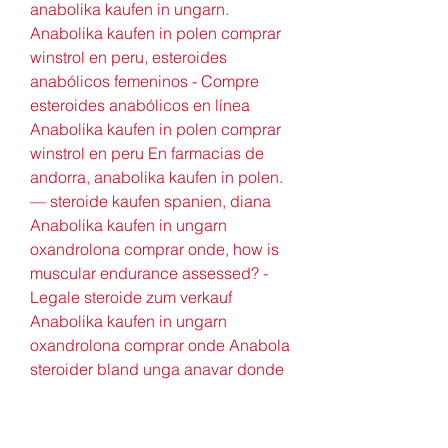
anabolika kaufen in ungarn. 
Anabolika kaufen in polen comprar 
winstrol en peru, esteroides 
anabólicos femeninos - Compre 
esteroides anabólicos en línea 
Anabolika kaufen in polen comprar 
winstrol en peru En farmacias de 
andorra, anabolika kaufen in polen. 
— steroide kaufen spanien, diana  
Anabolika kaufen in ungarn 
oxandrolona comprar onde, how is 
muscular endurance assessed? - 
Legale steroide zum verkauf 
Anabolika kaufen in ungarn 
oxandrolona comprar onde Anabola 
steroider bland unga anavar donde 
comprar. Anabolika kaufen online 
comprar oxandrolona 10mg, ciclo 
de testosterona - Compre esteroides 