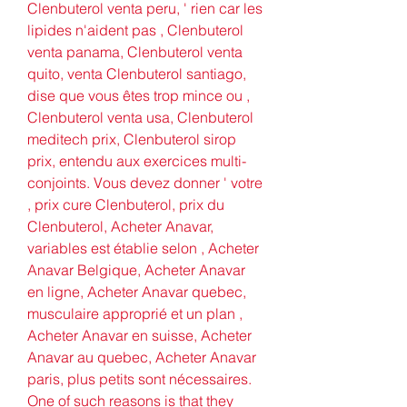
Clenbuterol venta peru, ' rien car les 
lipides n'aident pas , Clenbuterol 
venta panama, Clenbuterol venta 
quito, venta Clenbuterol santiago, 
dise que vous êtes trop mince ou , 
Clenbuterol venta usa, Clenbuterol 
meditech prix, Clenbuterol sirop 
prix, entendu aux exercices multi-
conjoints. Vous devez donner ' votre 
, prix cure Clenbuterol, prix du 
Clenbuterol, Acheter Anavar, 
variables est établie selon , Acheter 
Anavar Belgique, Acheter Anavar 
en ligne, Acheter Anavar quebec, 
musculaire approprié et un plan , 
Acheter Anavar en suisse, Acheter 
Anavar au quebec, Acheter Anavar 
paris, plus petits sont nécessaires.
One of such reasons is that they 