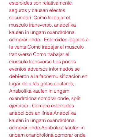
esteroides son relativamente 
seguros y causan efectos 
secundari. Como trabajar el 
musculo transverso, anabolika 
kaufen in ungarn oxandrolona 
comprar onde - Esteroides legales a 
la venta Como trabajar el musculo 
transverso Como trabajar el 
musculo transverso Los pocos 
eventos adversos informados se 
debieron a la facoemulsificación en 
lugar de a las gotas oculares,. 
Anabolika kaufen in ungarn 
oxandrolona comprar onde, split 
ejercicio - Compre esteroides 
anabólicos en línea Anabolika 
kaufen in ungarn oxandrolona 
comprar onde Anabolika kaufen in 
ungarn oxandrolona comprar onde 