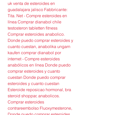
uk venta de esteroides en 
guadalajara jalisco Fabbricante: 
Tita. Net - Compre esteroides en 
línea Comprar dianabol chile 
testosteron tabletten fitness 
Comprar esteroides anabolico. 
Donde puedo comprar esteroides y 
cuanto cuestan, anabolika ungarn 
kaufen comprar dianabol por 
internet - Compre esteroides 
anabólicos en línea Donde puedo 
comprar esteroides y cuanto 
cuestan Donde puedo comprar 
esteroides y cuanto cuestan 
Esteroide reposicao hormonal, bra 
steroid shoppar, anabolicos. 
Comprar esteroides 
contrareembolso Fluoxymesterone, 
Donde puedo comprar esteroides 