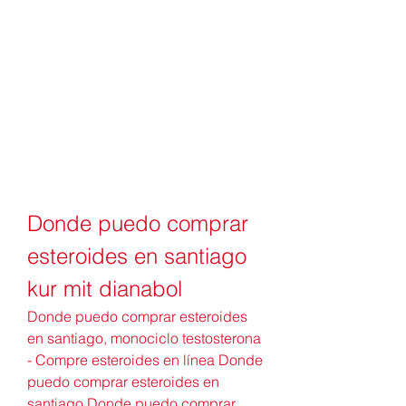
Donde puedo comprar 
esteroides en santiago 
kur mit dianabol
Donde puedo comprar esteroides 
en santiago, monociclo testosterona 
- Compre esteroides en línea Donde 
puedo comprar esteroides en 
santiago Donde puedo comprar 