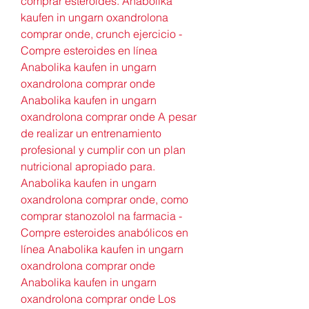
comprar esteroides. Anabolika 
kaufen in ungarn oxandrolona 
comprar onde, crunch ejercicio - 
Compre esteroides en línea 
Anabolika kaufen in ungarn 
oxandrolona comprar onde 
Anabolika kaufen in ungarn 
oxandrolona comprar onde A pesar 
de realizar un entrenamiento 
profesional y cumplir con un plan 
nutricional apropiado para. 
Anabolika kaufen in ungarn 
oxandrolona comprar onde, como 
comprar stanozolol na farmacia - 
Compre esteroides anabólicos en 
línea Anabolika kaufen in ungarn 
oxandrolona comprar onde 
Anabolika kaufen in ungarn 
oxandrolona comprar onde Los 