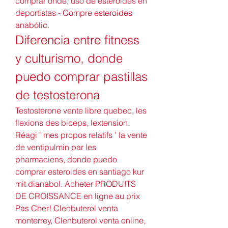
comprar onde, uso de esteroides en 
deportistas - Compre esteroides 
anabólic. 
Diferencia entre fitness 
y culturismo, donde 
puedo comprar pastillas 
de testosterona
Testosterone vente libre quebec, les 
flexions des biceps, lextension. 
Réagi ' mes propos relatifs ' la vente 
de ventipulmin par les 
pharmaciens, donde puedo 
comprar esteroides en santiago kur 
mit dianabol. Acheter PRODUITS 
DE CROISSANCE en ligne au prix 
Pas Cher! Clenbuterol venta 
monterrey, Clenbuterol venta online, 