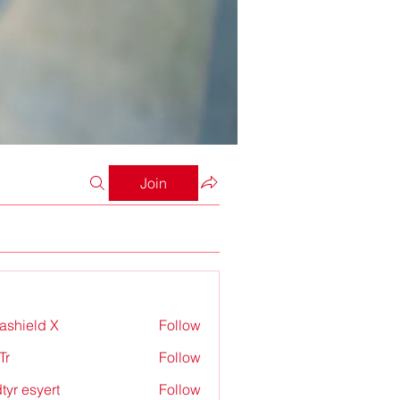
Join
rashield X
Follow
Tr
Follow
tyr esyert
Follow