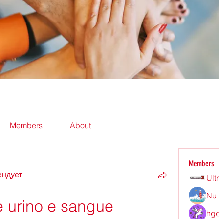
Members
About
Members
ендует
Ult
Nu 
e urino e sangue
hgd