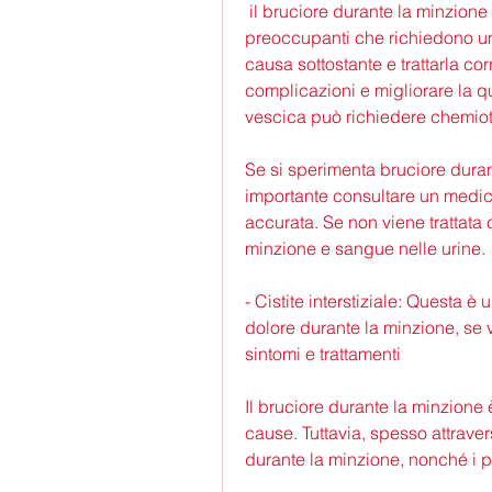
 il bruciore durante la minzione e il sangue nelle urine possono essere sintomi 
preoccupanti che richiedono un
causa sottostante e trattarla co
complicazioni e migliorare la qual
vescica può richiedere chemiote
Se si sperimenta bruciore duran
importante consultare un medico
accurata. Se non viene trattata
minzione e sangue nelle urine.
- Cistite interstiziale: Questa 
dolore durante la minzione, se
sintomi e trattamenti
Il bruciore durante la minzion
cause. Tuttavia, spesso attraver
durante la minzione, nonché i po