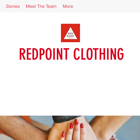
Stories
Meet The Team
More
REDPOINT CLOTHING