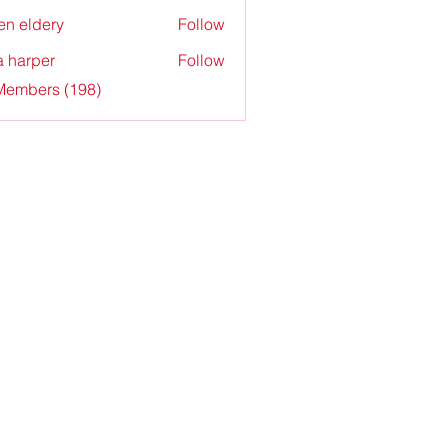
en eldery
Follow
a harper
Follow
 Members (198)