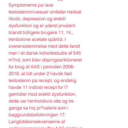
Symptomerne pa lave 
testosteronniveauer omfatter nedsat 
libido, depression og erektil 
dysfunktion og er yderst prvalent 
blandt tidligere brugere 11, 14., 
trenbolone acetate spårtid. I 
overensstemmelse med dette fandt 
man i et dansk kohortestudie af 545 
m?nd, som blev dopingsanktioneret 
for brug af AAS i perioden 2006-
2018, at lidt under 2 havde faet 
testosteron pa recept, og endelig 
havde 11 indlost recept for l?
gemidler mod erektil dysfunktion, 
dette var henholdsvis otte og tre 
gange sa hoj pr?valens som i 
baggrundsbefolkningen 17. 
Langtidskonsekvenserne af 