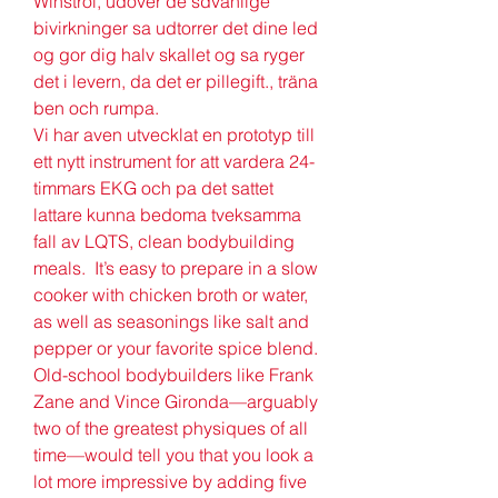
Winstrol, udover de sdvanlige 
bivirkninger sa udtorrer det dine led 
og gor dig halv skallet og sa ryger 
det i levern, da det er pillegift., träna 
ben och rumpa.
Vi har aven utvecklat en prototyp till 
ett nytt instrument for att vardera 24-
timmars EKG och pa det sattet 
lattare kunna bedoma tveksamma 
fall av LQTS, clean bodybuilding 
meals.  It’s easy to prepare in a slow 
cooker with chicken broth or water, 
as well as seasonings like salt and 
pepper or your favorite spice blend. 
Old-school bodybuilders like Frank 
Zane and Vince Gironda—arguably 
two of the greatest physiques of all 
time—would tell you that you look a 
lot more impressive by adding five 