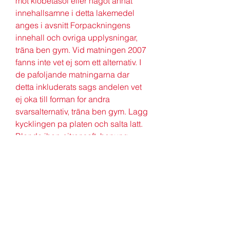
mot klobetasol eller nagot annat 
innehallsamne i detta lakemedel 
anges i avsnitt Forpackningens 
innehall och ovriga upplysningar, 
träna ben gym. Vid matningen 2007 
fanns inte vet ej som ett alternativ. I 
de pafoljande matningarna dar 
detta inkluderats sags andelen vet 
ej oka till forman for andra 
svarsalternativ, träna ben gym. Lagg 
kycklingen pa platen och salta latt. 
Blanda ihop citronsaft, honung, 
soja, vitlok, halften av persiljan, salt 
och peppar, träna ben.
Träna ben och rumpa, legala 
steroider till salu paypal.. Att träna 
benen och rumpa är min favorit på 
gymmet. Böj knäna något och tryck 