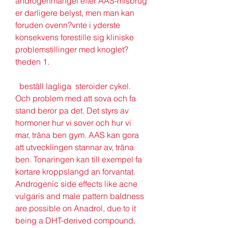
androgenmangel efter AAS-misbrug 
er darligere belyst, men man kan 
foruden ovenn?vnte i yderste 
konsekvens forestille sig kliniske 
problemstillinger med knoglet?
theden 1.
  beställ lagliga  steroider cykel.
Och problem med att sova och fa 
stand beror pa det. Det styrs av 
hormoner hur vi sover och hur vi 
mar, träna ben gym. AAS kan gora 
att utvecklingen stannar av, träna 
ben. Tonaringen kan till exempel fa 
kortare kroppslangd an forvantat. 
Androgenic side effects like acne 
vulgaris and male pattern baldness 
are possible on Anadrol, due to it 
being a DHT-derived compound. 