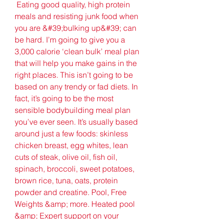
 Eating good quality, high protein 
meals and resisting junk food when 
you are &#39;bulking up&#39; can 
be hard. I’m going to give you a 
3,000 calorie ‘clean bulk’ meal plan 
that will help you make gains in the 
right places. This isn’t going to be 
based on any trendy or fad diets. In 
fact, it’s going to be the most 
sensible bodybuilding meal plan 
you’ve ever seen. It’s usually based 
around just a few foods: skinless 
chicken breast, egg whites, lean 
cuts of steak, olive oil, fish oil, 
spinach, broccoli, sweet potatoes, 
brown rice, tuna, oats, protein 
powder and creatine. Pool, Free 
Weights &amp; more. Heated pool 
&amp; Expert support on your 