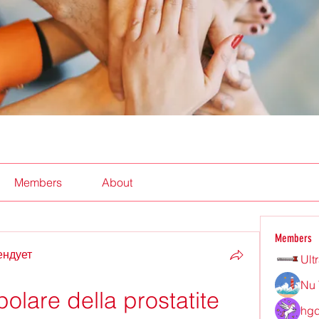
Members
About
Members
ендует
Ult
Nu 
olare della prostatite
hgd