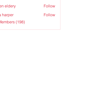
en eldery
Follow
a harper
Follow
 Members (198)