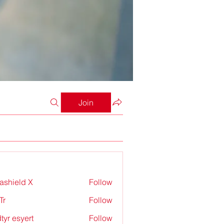
Join
rashield X
Follow
Tr
Follow
tyr esyert
Follow