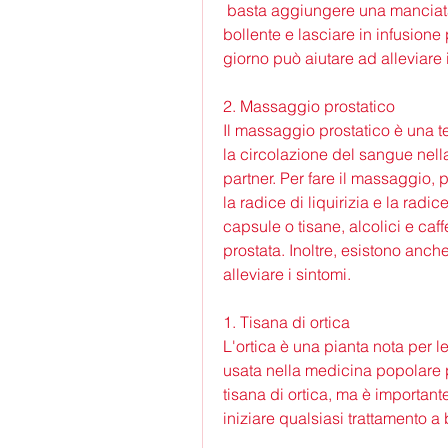
 basta aggiungere una manciata di foglie di ortica in una tazza di acqua 
bollente e lasciare in infusione 
giorno può aiutare ad alleviare 
2. Massaggio prostatico
Il massaggio prostatico è una te
la circolazione del sangue nella 
partner. Per fare il massaggio, p
la radice di liquirizia e la rad
capsule o tisane, alcolici e caff
prostata. Inoltre, esistono anch
alleviare i sintomi. 
1. Tisana di ortica
L'ortica è una pianta nota per l
usata nella medicina popolare pe
tisana di ortica, ma è important
iniziare qualsiasi trattamento a