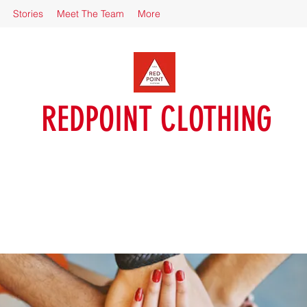
Stories
Meet The Team
More
REDPOINT CLOTHING