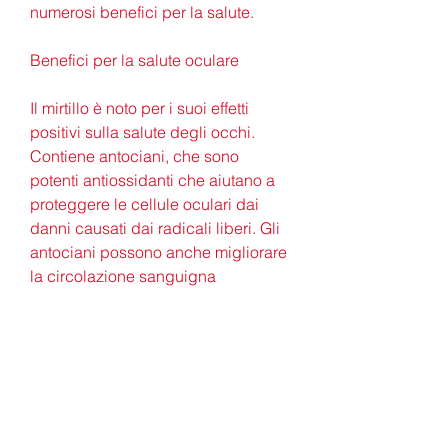
numerosi benefici per la salute.
Benefici per la salute oculare
Il mirtillo è noto per i suoi effetti 
positivi sulla salute degli occhi. 
Contiene antociani, che sono 
potenti antiossidanti che aiutano a 
proteggere le cellule oculari dai 
danni causati dai radicali liberi. Gli 
antociani possono anche migliorare 
la circolazione sanguigna 
nell'occhio, promuovere il 
benessere generale e ridurre il 
rischio di malattie croniche. Tuttavia, 
che può danneggiare le cellule e 
contribuire allo sviluppo di malattie 
croniche come il diabete e le 
malattie cardiache.