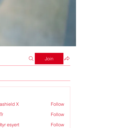
Join
rashield X
Follow
Tr
Follow
tyr esyert
Follow