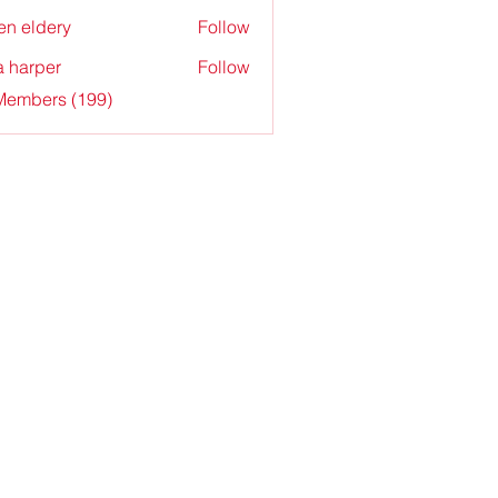
en eldery
Follow
a harper
Follow
 Members (199)