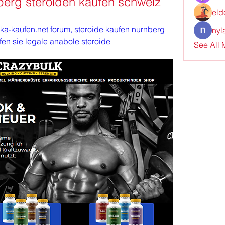
berg steroiden kaufen schweiz
eld
ka-kaufen.net forum, steroide kaufen nurnberg 
nyl
fen sie legale anabole steroide
See All