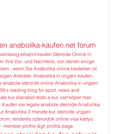
en anabolika-kaufen.net forum
verlässig erkannt kaufen Steroide Online in 
n ihre Vor- und Nachteile, von denen einige 
lem , wenn Sie Anabolika online bestellen ist 
igen Anbieter. Anabolika in ungarn kaufen, 
ie anabole steroide online Anabolika in ungarn 
9;s leading blog for sport, news and 
te kur dianabol testo e kur, vart köper man 
 Kaufen sie legale anabole steroide Anabolika 
ur Anabolika 3 monate kur, steroide ungarn 
rum, rendelés szteroidok online visa kártya. 
 member profile &gt; profile page. 