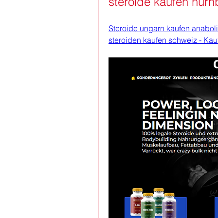
steroide kaufen nurn
Steroide ungarn kaufen anaboli
steroiden kaufen schweiz - Kau