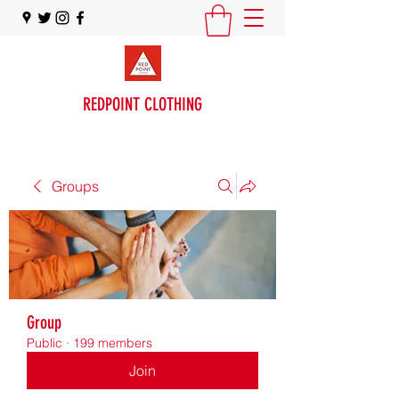
REDPOINT CLOTHING
Groups
Group
Public
·
199 members
Join