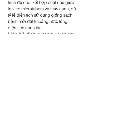
trình độ cao, kết hợp chặt chẽ giữa 
in vitro microtubers và thủy canh, dù 
tỷ lệ diện tích sử dụng giống sạch 
bệnh mới đạt khoảng 50% tổng 
diện tích canh tác.
Liên hệ dinh dưỡng và chăm 
sóc cây trồng công nghệ cao
Bên cạnh giống tốt, việc cung cấp 
dinh dưỡng hợp lý cũng là yếu tố 
then chốt quyết định năng suất cây 
trồng. Những nguyên tắc bón phân 
khoa học cho cây trồng giá trị cao, 
chẳng hạn như dừa sáp, cũng có 
thể tham khảo và áp dụng linh hoạt 
cho nhiều loại cây khác trong hệ 
thống canh tác công nghệ cao. Bạn 
đọc có thể tìm hiểu thêm tại 
https://vigen.vn/phan-bon-cho-dua-