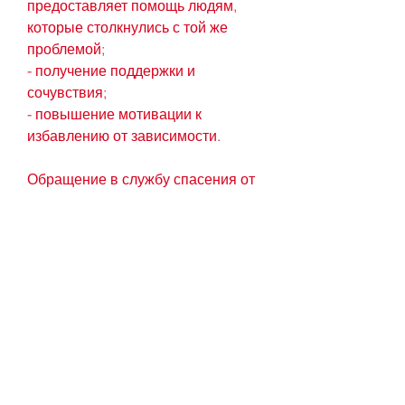
предоставляет помощь людям, 
которые столкнулись с той же 
проблемой;
- получение поддержки и 
сочувствия;
- повышение мотивации к 
избавлению от зависимости.
Обращение в службу спасения от 
алкоголизма – это первый шаг на 
пути к выздоровлению и 
возвращению к нормальной 
жизни. Если вы столкнулись с 
проблемой алкогольной 
зависимости, от консультации до 
реабилитации в специальных 
центрах.
Причины алкоголизма