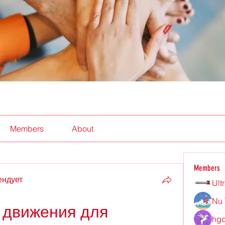
Members
About
Members
ендует
Ult
Nu 
движения для 
hgd