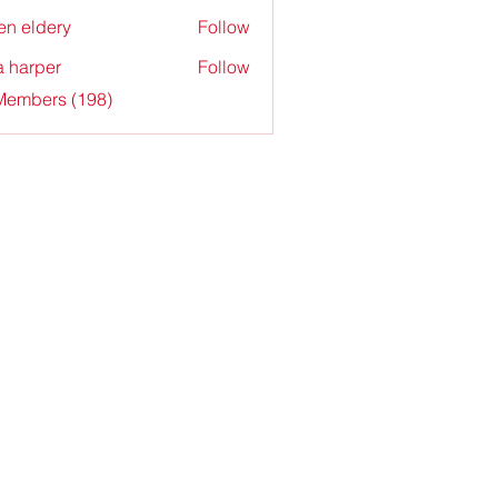
en eldery
Follow
a harper
Follow
 Members (198)