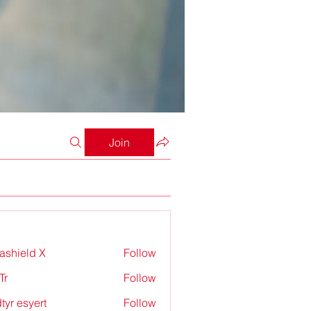
Join
rashield X
Follow
Tr
Follow
tyr esyert
Follow