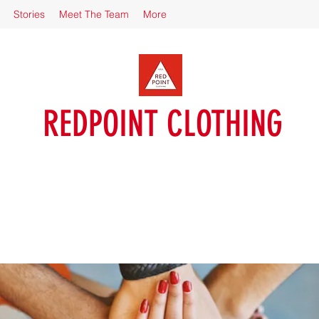
Stories
Meet The Team
More
REDPOINT CLOTHING