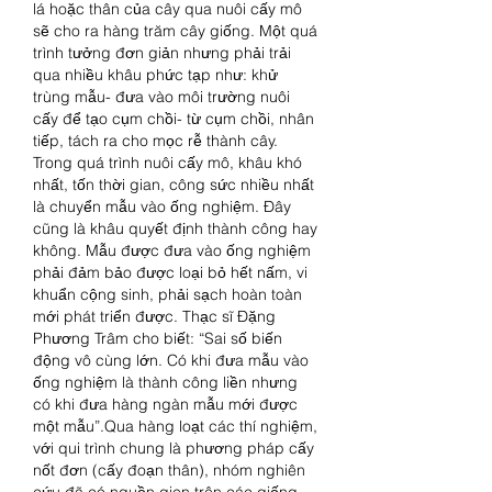
lá hoặc thân của cây qua nuôi cấy mô 
sẽ cho ra hàng trăm cây giống. Một quá 
trình tưởng đơn giản nhưng phải trải 
qua nhiều khâu phức tạp như: khử 
trùng mẫu- đưa vào môi trường nuôi 
cấy để tạo cụm chồi- từ cụm chồi, nhân 
tiếp, tách ra cho mọc rễ thành cây. 
Trong quá trình nuôi cấy mô, khâu khó 
nhất, tốn thời gian, công sức nhiều nhất 
là chuyển mẫu vào ống nghiệm. Đây 
cũng là khâu quyết định thành công hay 
không. Mẫu được đưa vào ống nghiệm 
phải đảm bảo được loại bỏ hết nấm, vi 
khuẩn cộng sinh, phải sạch hoàn toàn 
mới phát triển được. Thạc sĩ Đặng 
Phương Trâm cho biết: “Sai số biến 
động vô cùng lớn. Có khi đưa mẫu vào 
ống nghiệm là thành công liền nhưng 
có khi đưa hàng ngàn mẫu mới được 
một mẫu”.Qua hàng loạt các thí nghiệm, 
với qui trình chung là phương pháp cấy 
nốt đơn (cấy đoạn thân), nhóm nghiên 
cứu đã có nguồn gien trên các giống 