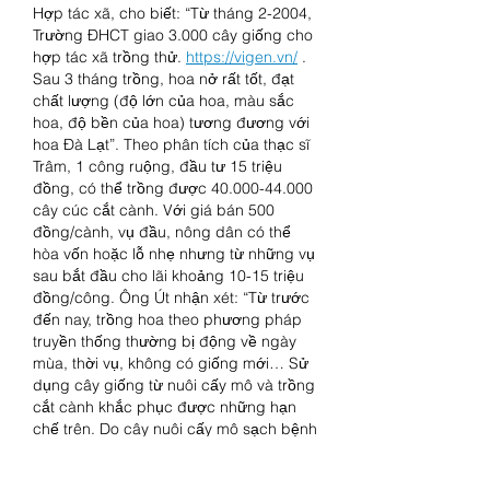
Hợp tác xã, cho biết: “Từ tháng 2-2004, 
Trường ĐHCT giao 3.000 cây giống cho 
hợp tác xã trồng thử. 
https://vigen.vn/
 . 
Sau 3 tháng trồng, hoa nở rất tốt, đạt 
chất lượng (độ lớn của hoa, màu sắc 
hoa, độ bền của hoa) tương đương với 
hoa Đà Lạt”. Theo phân tích của thạc sĩ 
Trâm, 1 công ruộng, đầu tư 15 triệu 
đồng, có thể trồng được 40.000-44.000 
cây cúc cắt cành. Với giá bán 500 
đồng/cành, vụ đầu, nông dân có thể 
hòa vốn hoặc lỗ nhẹ nhưng từ những vụ 
sau bắt đầu cho lãi khoảng 10-15 triệu 
đồng/công. Ông Út nhận xét: “Từ trước 
đến nay, trồng hoa theo phương pháp 
truyền thống thường bị động về ngày 
mùa, thời vụ, không có giống mới… Sử 
dụng cây giống từ nuôi cấy mô và trồng 
cắt cành khắc phục được những hạn 
chế trên. Do cây nuôi cấy mô sạch bệnh 
nên ít tốn thuốc, công chăm sóc mà 
chất lượng hoa cũng cao hơn”. Kết quả 