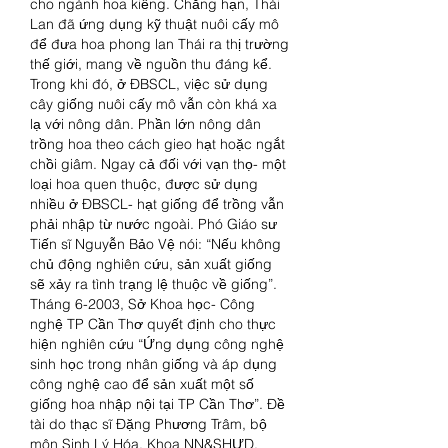
cho ngành hoa kiểng. Chẳng hạn, Thái 
Lan đã ứng dụng kỹ thuật nuôi cấy mô 
để đưa hoa phong lan Thái ra thị trường 
thế giới, mang về nguồn thu đáng kể. 
Trong khi đó, ở ĐBSCL, việc sử dụng 
cây giống nuôi cấy mô vẫn còn khá xa 
lạ với nông dân. Phần lớn nông dân 
trồng hoa theo cách gieo hạt hoặc ngắt 
chồi giâm. Ngay cả đối với vạn thọ- một 
loại hoa quen thuộc, được sử dụng 
nhiều ở ĐBSCL- hạt giống để trồng vẫn 
phải nhập từ nước ngoài. Phó Giáo sư 
Tiến sĩ Nguyễn Bảo Vệ nói: “Nếu không 
chủ động nghiên cứu, sản xuất giống 
sẽ xảy ra tình trạng lệ thuộc về giống”.
Tháng 6-2003, Sở Khoa học- Công 
nghệ TP Cần Thơ quyết định cho thực 
hiện nghiên cứu “Ứng dụng công nghệ 
sinh học trong nhân giống và áp dụng 
công nghệ cao để sản xuất một số 
giống hoa nhập nội tại TP Cần Thơ”. Đề 
tài do thạc sĩ Đặng Phương Trâm, bộ 
môn Sinh Lý Hóa, Khoa NN&SHƯD, 