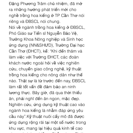
Đặng Phương Trâm chủ nhiệm, đã mở 
ra những hướng phát triển mới cho 
nghề trồng hoa kiểng ở TP Cần Thơ nói 
riêng và ĐBSCL nói chung.
Nói về ngành trồng hoa kiểng ở ĐBSCL, 
Phó Giáo sư Tiến sĩ Nguyễn Bảo Vệ, 
Trưởng Khoa Nông nghiệp và Sinh học 
ứng dụng (NN&SHƯD), Trường Đại học 
Cần Thơ (ĐHCT), kể: “Khi đến thăm và 
làm việc với Trường ĐHCT, các đoàn 
khách nước ngoài hỏi về việc nghiên 
cứu, chuyển giao công nghệ, kỹ thuật 
trồng hoa kiểng cho nông dân như thế 
nào. Thật sự là từ trước đến nay, ĐBSCL 
làm rất tốt vấn đề đảm bảo an ninh 
lương thực. Bây giờ, đã qua thời thiếu 
ăn, phải nghĩ đến ăn ngon, mặc đẹp. 
Nghiên cứu, ứng dụng kỹ thuật cao vào 
ngành hoa kiểng là nhằm đáp ứng yêu 
cầu này”.Kỹ thuật nuôi cấy mô đã được 
ứng dụng rộng rãi tại một số nước trong 
khu vực, mang lại hiệu quả kinh tế cao 