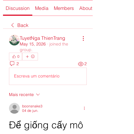
Discussion
Media
Members
About
Back
TuyetNga ThienTrang
May 15, 2026
·
joined the
group.
0
2
2
Escreva um comentário
Mais recente
boonsnake3
04 de jun.
Để giống cấy mô 