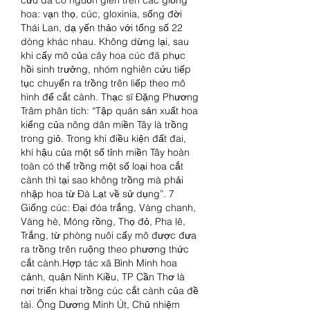
hoa: vạn thọ, cúc, gloxinia, sống đời 
Thái Lan, dạ yến thảo với tổng số 22 
dòng khác nhau. Không dừng lại, sau 
khi cấy mô của cây hoa cúc đã phục 
hồi sinh trưởng, nhóm nghiên cứu tiếp 
tục chuyển ra trồng trên liếp theo mô 
hình để cắt cành. Thạc sĩ Đặng Phương 
Trâm phân tích: “Tập quán sản xuất hoa 
kiểng của nông dân miền Tây là trồng 
trong giỏ. Trong khi điều kiện đất đai, 
khí hậu của một số tỉnh miền Tây hoàn 
toàn có thể trồng một số loại hoa cắt 
cành thì tại sao không trồng mà phải 
nhập hoa từ Đà Lạt về sử dụng”. 7 
Giống cúc: Đại đóa trắng, Vàng chanh, 
Vàng hè, Móng rồng, Thọ đỏ, Pha lê, 
Trắng, từ phòng nuôi cấy mô được đưa 
ra trồng trên ruộng theo phương thức 
cắt cành.Hợp tác xã Bình Minh hoa 
cảnh, quận Ninh Kiều, TP Cần Thơ là 
nơi triển khai trồng cúc cắt cành của đề 
tài. Ông Dương Minh Út, Chủ nhiệm 