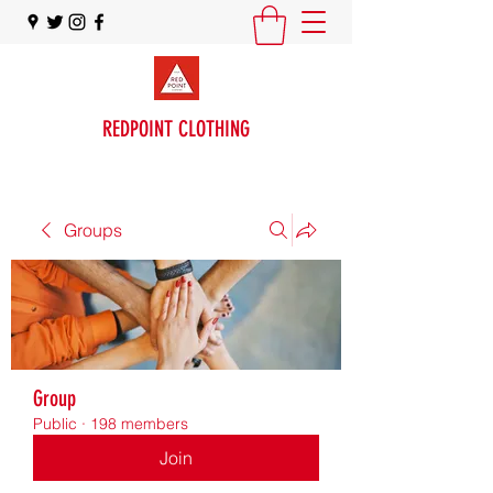
REDPOINT CLOTHING
Groups
Group
Public
·
198 members
Join