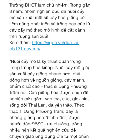
Trường ĐHCT làm chủ nhiệm. Trong gần 
3 năm, nhóm nghiên cứu đã nuôi cấy 
mô sản xuất một số cây hoa giống có 
tiềm năng phát triển và trồng hoa cúc từ 
cây cấy mô theo mô hình để cắt cành 
trên ruộng sản xuất.
Xem thêm: 
https://vigen.vn/dua-lai-
pb121-cay-mo/
“Nuôi cấy mô là kỹ thuật quan trọng 
trong trồng hoa kiểng. Nuôi cấy mô giúp 
sản xuất cây giống nhanh hơn, chủ 
động hơn về nguồn giống, cây mạnh, 
phẩm chất cao”- thạc sĩ Đặng Phương 
Trâm nói. Các giống hoa được chọn để 
nghiên cứu gồm: vạn thọ, cúc, gloxinia, 
sống đời Thái Lan, dạ yến thảo. Theo 
thạc sĩ Đặng Phương Trâm, đây là 
những giống hoa “bình dân”, được 
người dân ĐBSCL ưa chuộng, trồng 
nhiều nên kết quả nghiên cứu dễ 
chuyển giao ứng dụng.Chỉ từ một phần 