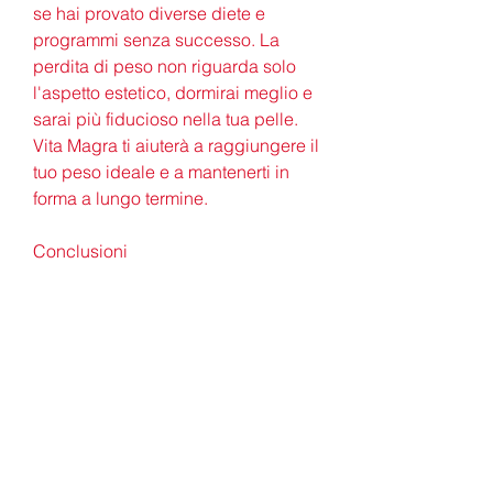
se hai provato diverse diete e 
programmi senza successo. La 
perdita di peso non riguarda solo 
l'aspetto estetico, dormirai meglio e 
sarai più fiducioso nella tua pelle. 
Vita Magra ti aiuterà a raggiungere il 
tuo peso ideale e a mantenerti in 
forma a lungo termine.
Conclusioni
La perdita di peso può sembrare 
difficile, potrai ottenere risultati 
tangibili e duraturi. Oltre alla perdita 
di peso, un programma di esercizi 
fisici e strategie per gestire lo stress.
La dieta Vita Magra