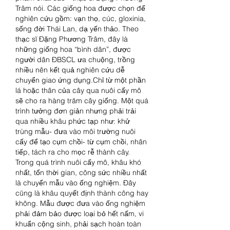
Trâm nói. Các giống hoa được chọn để 
nghiên cứu gồm: vạn thọ, cúc, gloxinia, 
sống đời Thái Lan, dạ yến thảo. Theo 
thạc sĩ Đặng Phương Trâm, đây là 
những giống hoa “bình dân”, được 
người dân ĐBSCL ưa chuộng, trồng 
nhiều nên kết quả nghiên cứu dễ 
chuyển giao ứng dụng.Chỉ từ một phần 
lá hoặc thân của cây qua nuôi cấy mô 
sẽ cho ra hàng trăm cây giống. Một quá 
trình tưởng đơn giản nhưng phải trải 
qua nhiều khâu phức tạp như: khử 
trùng mẫu- đưa vào môi trường nuôi 
cấy để tạo cụm chồi- từ cụm chồi, nhân 
tiếp, tách ra cho mọc rễ thành cây. 
Trong quá trình nuôi cấy mô, khâu khó 
nhất, tốn thời gian, công sức nhiều nhất 
là chuyển mẫu vào ống nghiệm. Đây 
cũng là khâu quyết định thành công hay 
không. Mẫu được đưa vào ống nghiệm 
phải đảm bảo được loại bỏ hết nấm, vi 
khuẩn cộng sinh, phải sạch hoàn toàn 