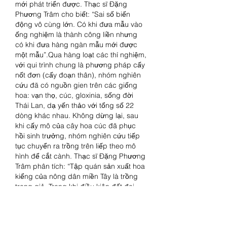
mới phát triển được. Thạc sĩ Đặng 
Phương Trâm cho biết: “Sai số biến 
động vô cùng lớn. Có khi đưa mẫu vào 
ống nghiệm là thành công liền nhưng 
có khi đưa hàng ngàn mẫu mới được 
một mẫu”.Qua hàng loạt các thí nghiệm, 
với qui trình chung là phương pháp cấy 
nốt đơn (cấy đoạn thân), nhóm nghiên 
cứu đã có nguồn gien trên các giống 
hoa: vạn thọ, cúc, gloxinia, sống đời 
Thái Lan, dạ yến thảo với tổng số 22 
dòng khác nhau. Không dừng lại, sau 
khi cấy mô của cây hoa cúc đã phục 
hồi sinh trưởng, nhóm nghiên cứu tiếp 
tục chuyển ra trồng trên liếp theo mô 
hình để cắt cành. Thạc sĩ Đặng Phương 
Trâm phân tích: “Tập quán sản xuất hoa 
kiểng của nông dân miền Tây là trồng 
trong giỏ. Trong khi điều kiện đất đai, 
khí hậu của một số tỉnh miền Tây hoàn 
toàn có thể trồng một số loại hoa cắt 
cành thì tại sao không trồng mà phải 
nhập hoa từ Đà Lạt về sử dụng”. 