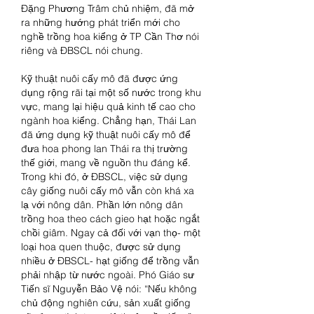
Đặng Phương Trâm chủ nhiệm, đã mở 
ra những hướng phát triển mới cho 
nghề trồng hoa kiểng ở TP Cần Thơ nói 
riêng và ĐBSCL nói chung.
Kỹ thuật nuôi cấy mô đã được ứng 
dụng rộng rãi tại một số nước trong khu 
vực, mang lại hiệu quả kinh tế cao cho 
ngành hoa kiểng. Chẳng hạn, Thái Lan 
đã ứng dụng kỹ thuật nuôi cấy mô để 
đưa hoa phong lan Thái ra thị trường 
thế giới, mang về nguồn thu đáng kể. 
Trong khi đó, ở ĐBSCL, việc sử dụng 
cây giống nuôi cấy mô vẫn còn khá xa 
lạ với nông dân. Phần lớn nông dân 
trồng hoa theo cách gieo hạt hoặc ngắt 
chồi giâm. Ngay cả đối với vạn thọ- một 
loại hoa quen thuộc, được sử dụng 
nhiều ở ĐBSCL- hạt giống để trồng vẫn 
phải nhập từ nước ngoài. Phó Giáo sư 
Tiến sĩ Nguyễn Bảo Vệ nói: “Nếu không 
chủ động nghiên cứu, sản xuất giống 