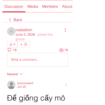
Discussion
Media
Members
About
Back
roebelkim
roebelkim
June 3, 2026
·
joined the
group.
0
18
19
Write a comment...
Newest
boonsnake3
Jun 25
Để giống cấy mô 