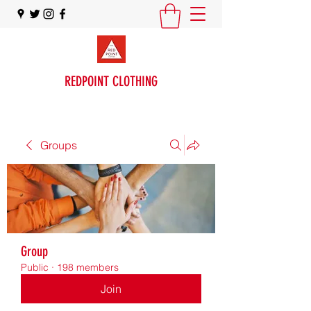
REDPOINT CLOTHING
Groups
Group
Public
·
198 members
Join