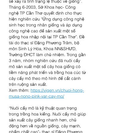
sẽ xảy ra tình trạng lệ thuộc về giống”.
Tháng 6-2003, Sở Khoa học- Công 
nghệ TP Cần Thơ quyết định cho thực 
hiện nghiên cứu “Ứng dụng công nghệ 
sinh học trong nhân giống và áp dụng 
công nghệ cao để sản xuất một số 
giống hoa nhập nội tại TP Cần Thơ”. Đề 
tài do thạc sĩ Đặng Phương Trâm, bộ 
môn Sinh Lý Hóa, Khoa NN&SHƯD, 
Trường ĐHCT làm chủ nhiệm. Trong gần 
3 năm, nhóm nghiên cứu đã nuôi cấy 
mô sản xuất một số cây hoa giống có 
tiềm năng phát triển và trồng hoa cúc từ 
cây cấy mô theo mô hình để cắt cành 
trên ruộng sản xuất.
Xem thêm: 
https://vigen.vn/chuoi-hong-
musa-nono-pink-var-cay-mo/
“Nuôi cấy mô là kỹ thuật quan trọng 
trong trồng hoa kiểng. Nuôi cấy mô giúp 
sản xuất cây giống nhanh hơn, chủ 
động hơn về nguồn giống, cây mạnh, 
phẩm chất cao”- thạc sĩ Đặng Phương 