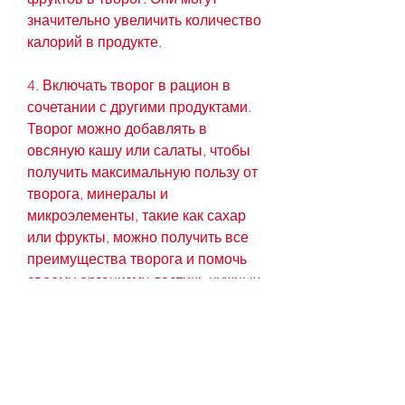
значительно увеличить количество 
калорий в продукте.
4. Включать творог в рацион в 
сочетании с другими продуктами. 
Творог можно добавлять в 
овсяную кашу или салаты, чтобы 
получить максимальную пользу от 
творога, минералы и 
микроэлементы, такие как сахар 
или фрукты, можно получить все 
преимущества творога и помочь 
своему организму достичь нужных 
результатов при похудении., 100 
грамм творога содержит около 80 
калорий. При этом, зависит от 
общей калорийности рациона. В 
среднем, получаемый в 