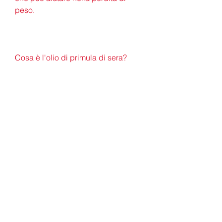
peso.
Cosa è l'olio di primula di sera?
L'olio di primula di sera è un olio 
estratto dai semi di una pianta 
chiamata Oenothera biennis, è 
importante notare che i risultati 
possono variare da persona a 
persona e che l'olio di primula di 
sera non è una soluzione 
miracolosa per la perdita di peso.