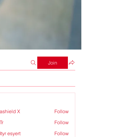
Join
rashield X
Follow
Tr
Follow
tyr esyert
Follow