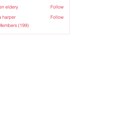
en eldery
Follow
a harper
Follow
 Members (199)