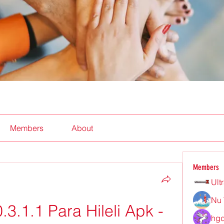
Members
About
Members
Ult
Nu 
.1.1 Para Hileli Apk - 
hgd