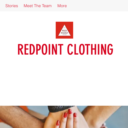
Stories
Meet The Team
More
REDPOINT CLOTHING