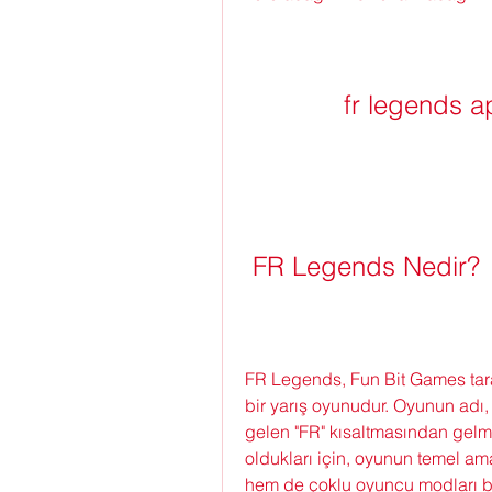
fr legends a
 FR Legends Nedir?
FR Legends, Fun Bit Games taraf
bir yarış oyunudur. Oyunun adı,
gelen "FR" kısaltmasından gelme
oldukları için, oyunun temel ama
hem de çoklu oyuncu modları bul